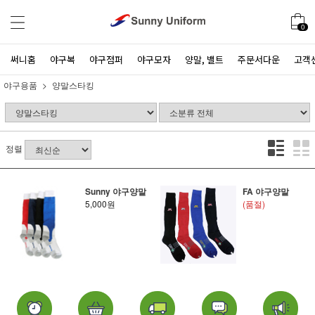
0
써니홈
야구복
야구점퍼
야구모자
양말, 밸트
주문서다운
고객
야구용품
양말스타킹
정렬
Sunny 야구양말
FA 야구양말
5,000원
(품절)