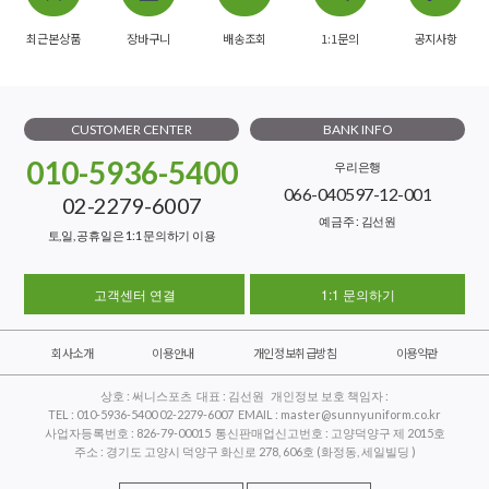
최근본상품
장바구니
배송조회
1:1문의
공지사항
CUSTOMER CENTER
BANK INFO
010-5936-5400
우리은행
066-040597-12-001
02-2279-6007
예금주 : 김선원
토,일, 공휴일은 1:1 문의하기 이용
고객센터 연결
1:1 문의하기
회사소개
이용안내
개인정보취급방침
이용약관
상호 : 써니스포츠 대표 : 김선원 개인정보 보호 책임자 :
TEL : 010-5936-5400 02-2279-6007 EMAIL : master@sunnyuniform.co.kr
사업자등록번호 : 826-79-00015 통신판매업신고번호 : 고양덕양구 제 2015호
주소 : 경기도 고양시 덕양구 화신로 278, 606호 (화정동, 세일빌딩 )