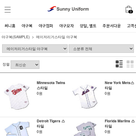
0
써니홈
야구복
야구점퍼
야구모자
양말, 밸트
주문서다운
고객
야구복(SAMPLE)
메이저리거스타일 야구복
정렬
Minnesota Twins
New York Mets스
스타일
타일
0원
0원
Detroit Tigers 스
Florida Marlins 스
타일
타일
0원
0원