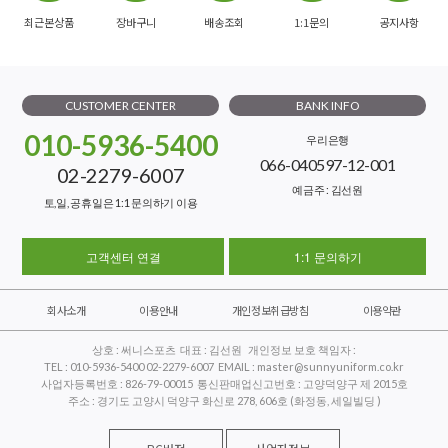
최근본상품
장바구니
배송조회
1:1문의
공지사항
CUSTOMER CENTER
BANK INFO
010-5936-5400
우리은행
066-040597-12-001
02-2279-6007
예금주 : 김선원
토,일, 공휴일은 1:1 문의하기 이용
고객센터 연결
1:1 문의하기
회사소개
이용안내
개인정보취급방침
이용약관
상호 : 써니스포츠 대표 : 김선원 개인정보 보호 책임자 :
TEL : 010-5936-5400 02-2279-6007 EMAIL : master@sunnyuniform.co.kr
사업자등록번호 : 826-79-00015 통신판매업신고번호 : 고양덕양구 제 2015호
주소 : 경기도 고양시 덕양구 화신로 278, 606호 (화정동, 세일빌딩 )