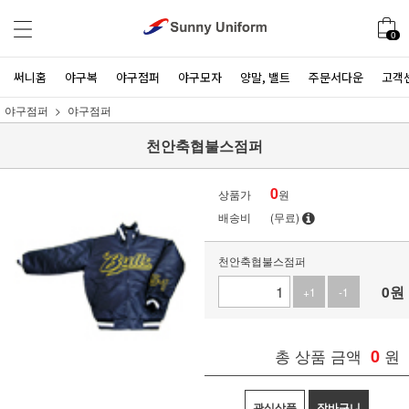
0
써니홈
야구복
야구점퍼
야구모자
양말, 밸트
주문서다운
고객
야구점퍼
야구점퍼
천안축협불스점퍼
0
상품가
원
배송비
(무료)
천안축협불스점퍼
0
원
+1
-1
총 상품 금액
0
원
관심상품
장바구니