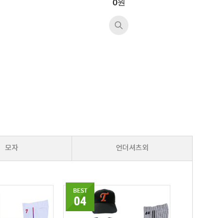
원
0
모자
언더셔츠외