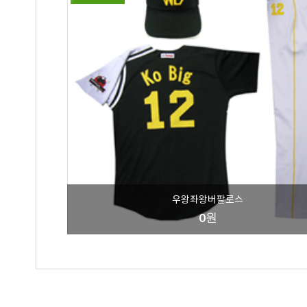
우왕좌왕버팔로스
원
0