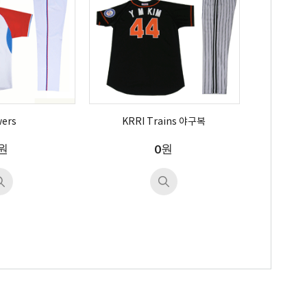
wers
KRRI Trains 야구복
원
원
0