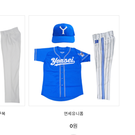
구복
연세유니폼
원
0