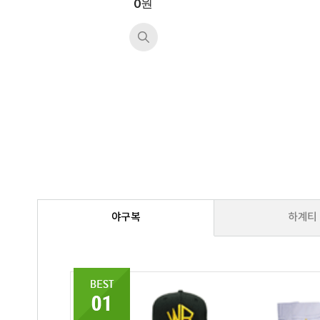
원
0
야구복
하계티